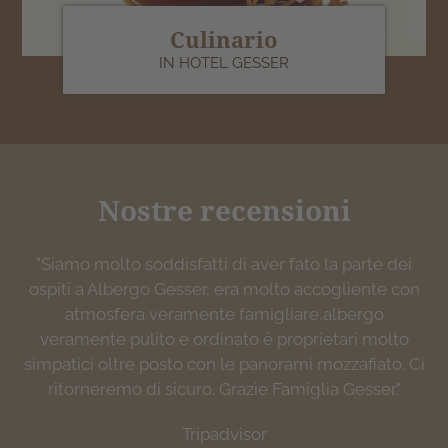
Culinario
IN HOTEL GESSER
Nostre recensioni
"Struttura nuova estremamente accogliente, molto
"Siamo molto soddisfatti di aver fato la parte dei
"Accogliente, pulito ed ottimo servizio, anche in
"… il top! Cena veramente buona con piatti tipici
ospiti a Albergo Gesser, era molto accogliente con
pulita. Personale gentilissimo e professionale. Si
spesso molto curati anche nell’impiattamento.
lingua italiana."
trova nel cuore di Sillian vicino a molte località
Personale parla italiano. Consigliatissimo"
atmosfera veramente famigliare,albergo
google
interessanti da visitare. Il panorama dalla camera è
veramente pulito e ordinato è proprietari molto
google
simpatici oltre posto con le panorami mozzafiato. Ci
spettacolare e si respira aria di relax ...non vediamo
ritorneremo di sicuro. Grazie Famiglia Gesser."
l'ora di tornarci!"
Tripadvisor
Tripadvisor