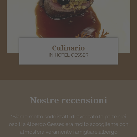
Culinario
IN HOTEL GESSER
Nostre recensioni
"Struttura nuova estremamente accogliente, molto
"Siamo molto soddisfatti di aver fato la parte dei
"Accogliente, pulito ed ottimo servizio, anche in
"… il top! Cena veramente buona con piatti tipici
ospiti a Albergo Gesser, era molto accogliente con
pulita. Personale gentilissimo e professionale. Si
spesso molto curati anche nell’impiattamento.
lingua italiana."
trova nel cuore di Sillian vicino a molte località
Personale parla italiano. Consigliatissimo"
atmosfera veramente famigliare,albergo