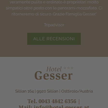
google
interessanti da visitare. Il panorama dalla camera è
veramente pulito e ordinato è proprietari molto
google
simpatici oltre posto con le panorami mozzafiato. Ci
spettacolare e si respira aria di relax ...non vediamo
ritorneremo di sicuro. Grazie Famiglia Gesser."
l'ora di tornarci!"
Tripadvisor
Tripadvisor
ALLE RECENSIONI
Sillian 164 | 9920 Sillian | Osttirolo/Austria
Tel.
0043 4842 6356
|
Mail:
info@hotel-gesser.at