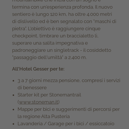
termina con un'esperienza profonda. Il nuovo
sentiero è lungo 120 km, ha oltre 4.000 metri
di dislivello ed è ben segnalato con "maschi di
pietra". L'obiettivo è raggiungere cinque
checkpoint, timbrare un braccialetto lì,
superare una salita impegnativa e
padroneggiare un singletrack - il cosiddetto
"passaggio dell'umiltà" a 2.400 m.
All'Hotel Gesser per te:
3 a 7 giorni mezza pensione, compresi i servizi
di benessere
Starter kit per Stonemantrail
(
www.stoneman.it
)
Mappe per bici e suggerimenti di percorsi per
la regione Alta Pusteria
Lavanderia / Garage per i bici / essiccatoio